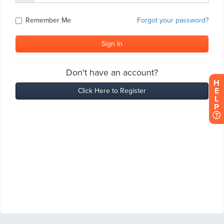
H
E
L
P